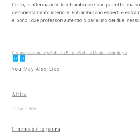
Certo, le affermazioni di entrambi non sono perfette, ma non
dell’orientamento interiore. Entrambi sono esperti e entra
è: Sono i due professori autentici o parla uno dei due, nessu
Corona
microbiologia
Roberto Burioni
Stefano Montanari
virplogia
You May Also Like
Africa
19. Aprile 2020
Il nemico è la paura