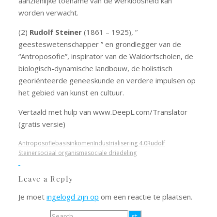
aanzienlijke toename van de werkloosheid kan
worden verwacht.
(2)
Rudolf Steiner
(1861 – 1925), ”
geesteswetenschapper ” en grondlegger van de
“Antroposofie”, inspirator van de Waldorfscholen, de
biologisch-dynamische landbouw, de holistisch
georiënteerde geneeskunde en verdere impulsen op
het gebied van kunst en cultuur.
Vertaald met hulp van www.DeepL.com/Translator
(gratis versie)
Antroposofie
basisinkomen
Industrialisering 4.0
Rudolf
Steiner
sociaal organisme
sociale driedeling
Leave a Reply
Je moet
ingelogd zijn op
om een reactie te plaatsen.